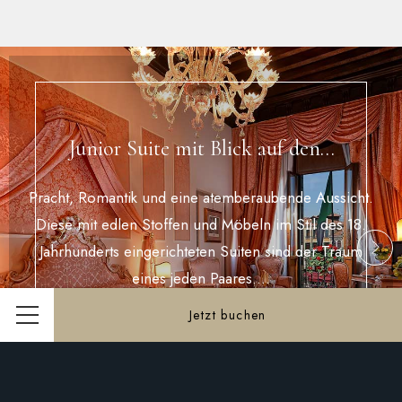
Junior Suite mit Blick auf den…
Pracht, Romantik und eine atemberaubende Aussicht.
Diese mit edlen Stoffen und Möbeln im Stil des 18.
Jahrhunderts eingerichteten Suiten sind der Traum
eines jeden Paares.…
Jetzt buchen
Menü
Mehr erfahren