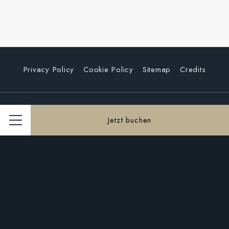
Privacy Policy
Cookie Policy
Sitemap
Credits
Jetzt buchen
Menü
Riva del Ferro / Ponte di Rialto, San Marco 5149,
Venezia, 30124, Italia
Telefon
+39 041 520 9166
E-Mail
info@rialtohotel.com