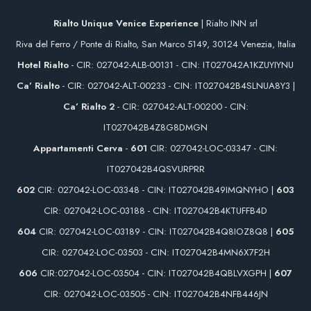
Rialto Unique Venice Experience
| Rialto INN srl
Riva del Ferro / Ponte di Rialto, San Marco 5149, 30124 Venezia, Italia
Hotel Rialto
- CIR: 027042-ALB-00131 - CIN: IT027042A1KZUYIYNU
Ca’ Rialto
- CIR: 027042-ALT-00233 - CIN: IT027042B4SLNUA8Y3 |
Ca’ Rialto 2
- CIR: 027042-ALT-00200 - CIN:
IT027042B4Z8G8DMGN
Appartamenti Cerva
-
601
CIR: 027042-LOC-03347 - CIN:
IT027042B4QSVURPRR
602
CIR: 027042-LOC-03348 - CIN: IT027042B49IMQNYHO |
603
CIR: 027042-LOC-03188 - CIN: IT027042B4KTUFFB4D
604
CIR: 027042-LOC-03189 - CIN: IT027042B4Q8IOZ8Q8 |
605
CIR: 027042-LOC-03503 - CIN: IT027042B4MN6X7F2H
606
CIR:027042-LOC-03504 - CIN: IT027042B4QBLVXGPH |
607
CIR: 027042-LOC-03505 - CIN: IT027042B4NFB446JN