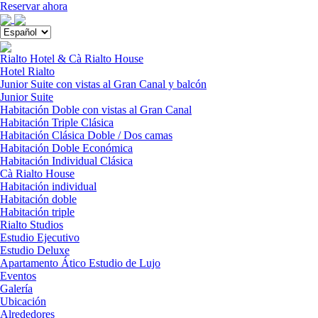
Menú
Reservar ahora
Close
menu
Rialto Hotel & Cà Rialto House
Hotel Rialto
Junior Suite con vistas al Gran Canal y balcón
Junior Suite
Habitación Doble con vistas al Gran Canal
Habitación Triple Clásica
Habitación Clásica Doble / Dos camas
Habitación Doble Económica
Habitación Individual Clásica
Cà Rialto House
Habitación individual
Habitación doble
Habitación triple
Rialto Studios
Estudio Ejecutivo
Estudio Deluxe
Apartamento Ático Estudio de Lujo
Eventos
Galería
Ubicación
Alrededores