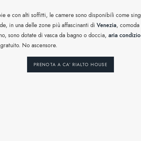
ie e con alti soffitti, le camere sono disponibili come sing
e, in una delle zone più affascinanti di
Venezia
, comoda 
 piano, sono dotate di vasca da bagno o doccia,
aria condizi
i gratuito. No ascensore.
PRENOTA A CA’ RIALTO HOUSE