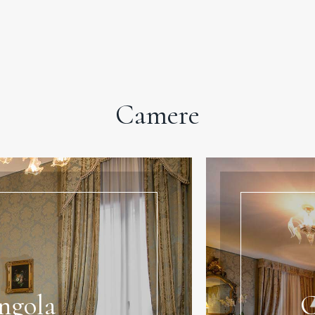
Camere
ngola
C